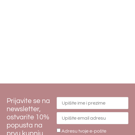
Prijavite se na
newsletter,
ostvarite 10%
popusta na
Adresu tvoje e-pošte
prvu kupnju,