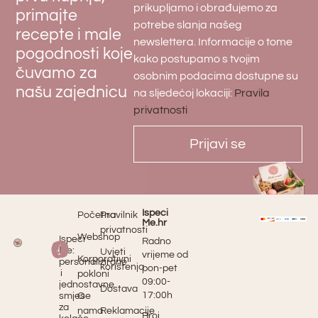
prikupljamo i obrađujemo za
primajte
potrebe slanja našeg
recepte i male
newslettera. Informacije o tome
pogodnosti koje
kako postupamo s tvojim
čuvamo za
osobnim podacima dostupne su
našu zajednicu
na sljedećoj lokaciji:
Pravila
privatnosti
Prijavi se
Ispeci
Početna
Pravilnik
Me.hr
privatnosti
Webshop
Ispeci
Radno
Me:
Uvjeti
vrijeme od
Korporativni
personalizirane
korištenja
pon-pet
i
pokloni
09:00-
jednostavne
Dostava
17:00h
O
smjese
za
nama
Reklamacije
Broj