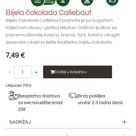
300gr
Bijela čokolada Callebaut
Bijela čokolada Callebaut poznata je po bogatom
mliječnom okusu i glatkoj teksturi. Odličan je izbor za
pripremu Blondie kolača, krema, torti, kolača i drugih
deserata u kojima želite kvalitetnu bijelu čokoladu.
7,49
€
-
+
Dodaj u košaricu
Uključen PDV
Besplatna dostava
Brza pošiljka
za sve narudžbe iznad
unutar 2-3 radna dana
25€
SADRŽAJ