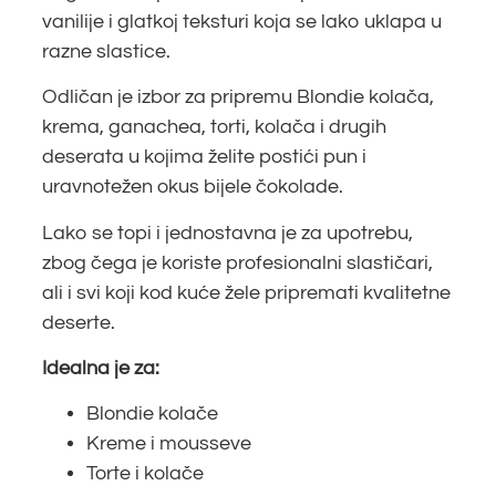
vanilije i glatkoj teksturi koja se lako uklapa u
razne slastice.
Odličan je izbor za pripremu Blondie kolača,
krema, ganachea, torti, kolača i drugih
deserata u kojima želite postići pun i
uravnotežen okus bijele čokolade.
Lako se topi i jednostavna je za upotrebu,
zbog čega je koriste profesionalni slastičari,
ali i svi koji kod kuće žele pripremati kvalitetne
deserte.
Idealna je za:
Blondie kolače
Kreme i mousseve
Torte i kolače