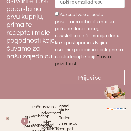
ostvarite 10%
popusta na
Adresu tvoje e-pošte
prvu kupnju,
prikupljamo i obrađujemo za
primajte
potrebe slanja našeg
recepte i male
newslettera. Informacije o tome
pogodnosti koje
kako postupamo s tvojim
čuvamo za
osobnim podacima dostupne su
našu zajednicu
na sljedećoj lokaciji:
Pravila
privatnosti
Prijavi se
Ispeci
Početna
Pravilnik
Me.hr
privatnosti
Webshop
Ispeci
Radno
Me:
Uvjeti
vrijeme od
Korporativni
personalizirane
korištenja
pon-pet