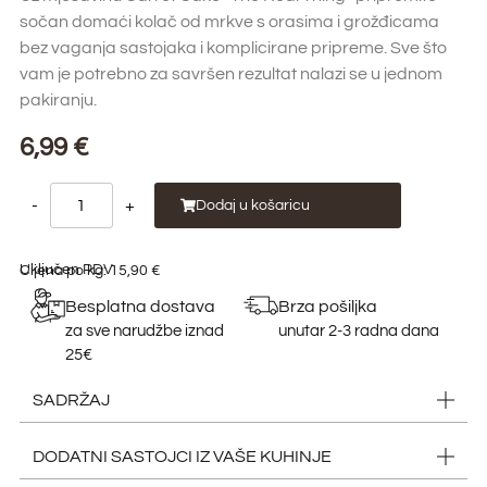
sočan domaći kolač od mrkve s orasima i grožđicama
bez vaganja sastojaka i komplicirane pripreme. Sve što
vam je potrebno za savršen rezultat nalazi se u jednom
pakiranju.
6,99
€
-
+
Dodaj u košaricu
Uključen PDV
Cijena po kg: 15,90 €
Besplatna dostava
Brza pošiljka
za sve narudžbe iznad
unutar 2-3 radna dana
25€
SADRŽAJ
DODATNI SASTOJCI IZ VAŠE KUHINJE