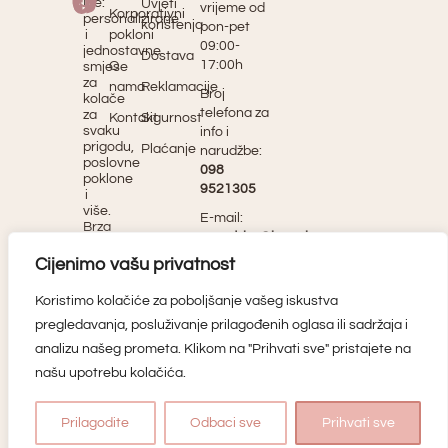
Me:
Uvjeti
vrijeme od
Korporativni
personalizirane
korištenja
pon-pet
i
pokloni
09:00-
jednostavne
Dostava
17:00h
O
smjese
za
nama
Reklamacije
Broj
kolače
telefona za
za
Kontakt
Sigurnost
svaku
info i
prigodu,
Plaćanje
narudžbe:
poslovne
098
poklone
9521305
i
više.
E-mail:
Brza
narudzbe@ispeci-
dostava
me.hr
i
Cijenimo vašu privatnost
kvalitetni
Copyright
Bake me
sastojci.
©2025.
Koristimo kolačiće za poboljšanje vašeg iskustva
Factory
Naručite
Bake me
sada
d.o.o.
pregledavanja, posluživanje prilagođenih oglasa ili sadržaja i
i
Factory
OIB 71870227623
analizu našeg prometa. Klikom na "Prihvati sve" pristajete na
stvorite
Donji
d.o.o
ukusna
našu upotrebu kolačića.
Sušobreg
Dizajn i
remek-
51, 49282
djela!
izrada:
Sušobreg-
Prilagodite
Odbaci sve
Prihvati sve
APLIKACIJ
dio
E.
HR