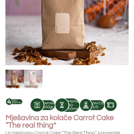
PRIPREMA:
PAKIRANJE:
ZAHTJEVNOST:
40-
500gr
3/5
50min
Mješavina za kolače Carrot Cake
“The real thing”
Uz mješavinu Carrot Cake “The Real Thing” pripremite