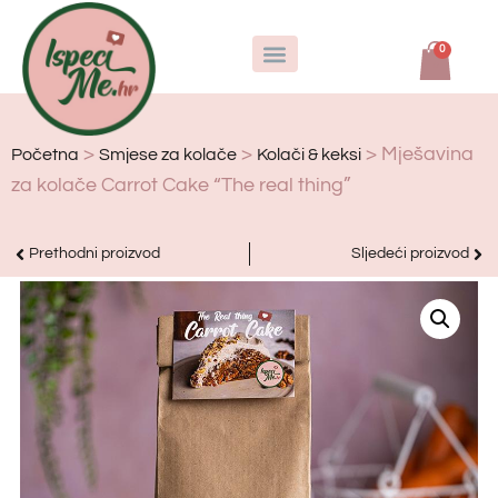
0
0
>
>
> Mješavina
Početna
Smjese za kolače
Kolači & keksi
za kolače Carrot Cake “The real thing”
Prethodni proizvod
Sljedeći proizvod