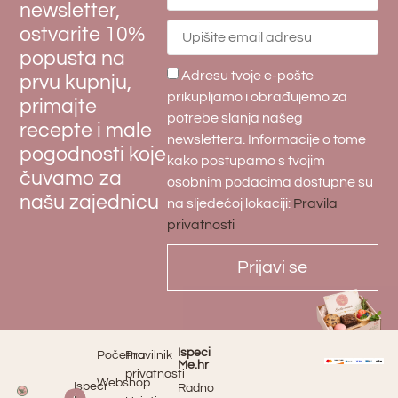
newsletter,
ostvarite 10%
popusta na
Adresu tvoje e-pošte
prvu kupnju,
prikupljamo i obrađujemo za
primajte
potrebe slanja našeg
recepte i male
newslettera. Informacije o tome
pogodnosti koje
kako postupamo s tvojim
čuvamo za
osobnim podacima dostupne su
našu zajednicu
na sljedećoj lokaciji:
Pravila
privatnosti
Prijavi se
Ispeci
Početna
Pravilnik
Me.hr
privatnosti
Webshop
Ispeci
Radno